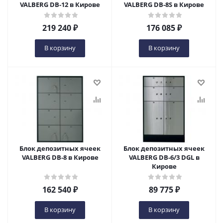
VALBERG DB-12 в Кирове
VALBERG DB-8S в Кирове
219 240
₽
176 085
₽
В корзину
В корзину
Блок депозитных ячеек
Блок депозитных ячеек
VALBERG DB-8 в Кирове
VALBERG DB-6/3 DGL в
Кирове
162 540
₽
89 775
₽
В корзину
В корзину