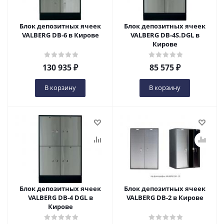
Блок депозитных ячеек
Блок депозитных ячеек
VALBERG DB-6 в Кирове
VALBERG DB-4S.DGL в
Кирове
130 935
₽
85 575
₽
В корзину
В корзину
Блок депозитных ячеек
Блок депозитных ячеек
VALBERG DB-4 DGL в
VALBERG DB-2 в Кирове
Кирове