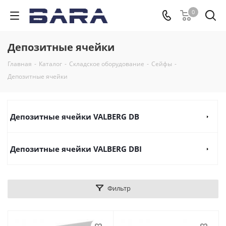
0
Депозитные ячейки
Главная
-
Каталог
-
Складское оборудование
-
Сейфы
-
Депозитные ячейки
Депозитные ячейки VALBERG DB
Депозитные ячейки VALBERG DBI
Фильтр