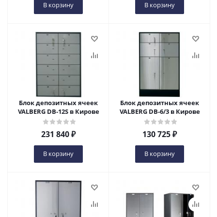
В корзину
В корзину
Блок депозитных ячеек
Блок депозитных ячеек
VALBERG DB-12S в Кирове
VALBERG DB-6/3 в Кирове
231 840
₽
130 725
₽
В корзину
В корзину