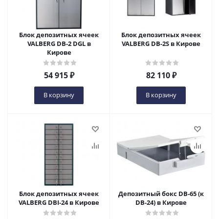
Блок депозитных ячеек
Блок депозитных ячеек
VALBERG DB-2 DGL в
VALBERG DB-2S в Кирове
Кирове
54 915
₽
82 110
₽
В корзину
В корзину
Блок депозитных ячеек
Депозитный бокс DB-65 (к
VALBERG DBI-24 в Кирове
DB-24) в Кирове