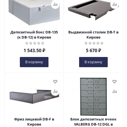
Депозитный бокс DB-135
Выдвижной столик DB-T в
(к DB-12) в Кирове
Кирове
1 543.50
₽
5 670
₽
В корзину
В корзину
Фриз лицевой DB-F в
Блок депозитных ячеек
Кирове
VALBERG DB-12 DGL в